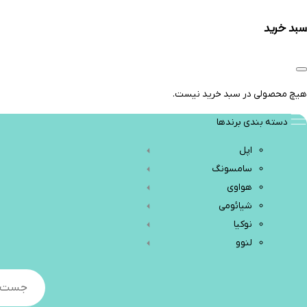
سبد خرید
هیچ محصولی در سبد خرید نیست.
دسته بندی برندها
اپل
سامسونگ
هواوی
شیائومی
نوکیا
لنوو
Products
search