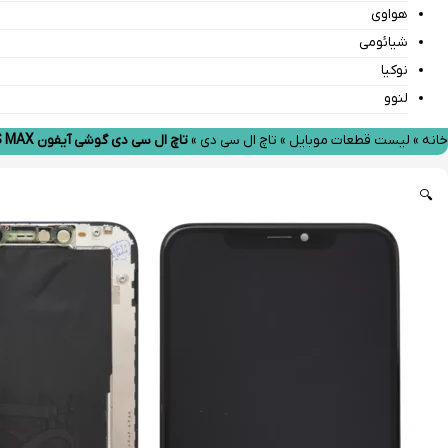
هواوی
شیائومی
نوکیا
لنوو
خانه
»
لیست قطعات موبایل
»
تاچ ال سی دی
»
تاچ ال سی دی گوشی آیفون IPHONE XS MAX گلس تعویض
🔍