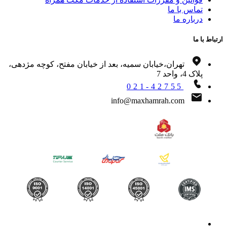
تماس با ما
درباره ما
اط با ما
تهران،خیابان سمیه، بعد از خیابان مفتح، کوچه مژدهی،
پلاک 4، واحد 7
021-42755
info@maxhamrah.com