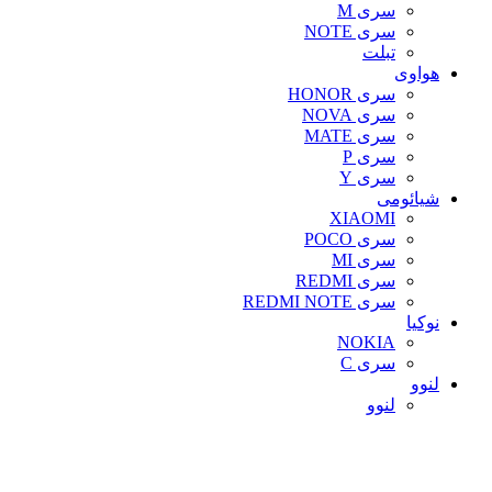
سری M
سری NOTE
تبلت
هواوی
سری HONOR
سری NOVA
سری MATE
سری P
سری Y
شیائومی
XIAOMI
سری POCO
سری MI
سری REDMI
سری REDMI NOTE
نوکیا
NOKIA
سری C
لنوو
لنوو