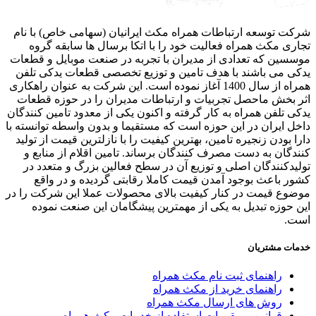
ت توسعه ارتباطات همراه مکث ایرانیان (سهامی خاص) با نام
ری مکث همراه فعالیت خود را با اتکا برسال ها سابقه گروه
سین که تعدادی از مدیران با تجربه در صنعت موبایل و قطعات
ی می باشند با هدف تامین و توزیع تخصصی قطعات یدکی تلفن
همراه از سال 1400 آغاز نموده است. این شرکت به عنوان راهکاری
 بخش ماحصل تجربیات و ارتباطات مدیران را در حوزه قطعات
ی تلفن همراه به کار گرفته و اکنون یکی از معدود تامین کنندگان
ل ایران در این حوزه است که مستقیما و بدون واسطه توانسته با
ا بودن زنجیره تامین، بهترین کیفیت را با نازلترین قیمت از تولید
دگان به دست مصرف کنندگان برساند. تامین اقلام از منابع و
یدکنندگان اصلی و توزیع آن در سطح فعالین بزرگ و متعدد در
ر باعث بوجود آمدن قیمت کاملا رقابتی گردیده و در واقع
وع قیمت در کنار کیفیت بالای محصولات عملا این شرکت را در
 حوزه تبدیل به یکی از مهمترین پیشگامان این صنعت نموده
ت.
ات مشتریان
راهنمای ثبت نام مکث همراه
راهنمای خرید از مکث همراه
روش های ارسال مکث همراه
قوانین و مقررات استفاده از خدمات مکث همراه