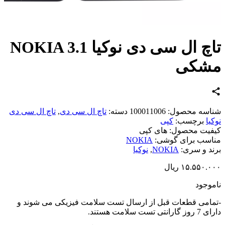
تاچ ال سی دی نوکیا NOKIA 3.1
شکی
اسه محصول:
100011006
دسته:
تاچ ال سی دی
,
تاچ ال سی دی
یا
برچسب:
کپی
یت محصول:
های کپی
سب برای گوشی:
NOKIA
د و سری:
NOKIA
,
نوکیا
۱۵.۵۵۰.
ریال
وجود
امی قطعات قبل از ارسال تست سلامت فیزیکی می شوند و
تی تست سلامت هستند.