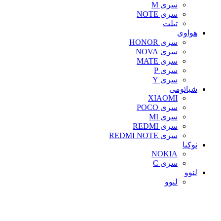
سری M
سری NOTE
تبلت
هواوی
سری HONOR
سری NOVA
سری MATE
سری P
سری Y
شیائومی
XIAOMI
سری POCO
سری MI
سری REDMI
سری REDMI NOTE
نوکیا
NOKIA
سری C
لنوو
لنوو