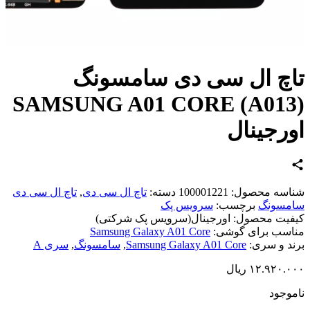
چ ال سی دی سامسونگ
SAMSUNG A01 CORE (A013
رجینال
اسه محصول:
100001221
دسته:
تاچ ال سی دی
,
تاچ ال سی دی
مسونگ
برچسب:
سرویس پک
یت محصول:
اورجینال(سرویس پک شرکتی)
سب برای گوشی:
Samsung Galaxy A01 Core
د و سری:
Samsung Galaxy A01 Core
,
سامسونگ
,
سری A
۱۲.۹۲۰.
ریال
وجود