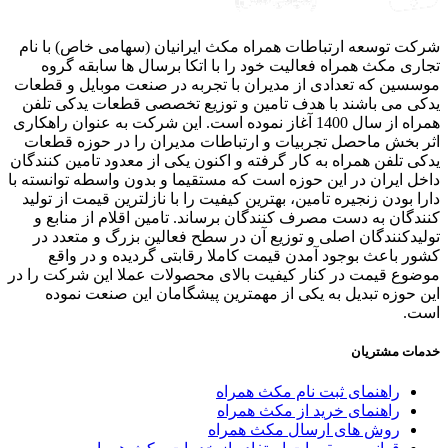
ت توسعه ارتباطات همراه مکث ایرانیان (سهامی خاص) با نام
ری مکث همراه فعالیت خود را با اتکا برسال ها سابقه گروه
سین که تعدادی از مدیران با تجربه در صنعت موبایل و قطعات
ی می باشند با هدف تامین و توزیع تخصصی قطعات یدکی تلفن
همراه از سال 1400 آغاز نموده است. این شرکت به عنوان راهکاری
 بخش ماحصل تجربیات و ارتباطات مدیران را در حوزه قطعات
ی تلفن همراه به کار گرفته و اکنون یکی از معدود تامین کنندگان
ل ایران در این حوزه است که مستقیما و بدون واسطه توانسته با
ا بودن زنجیره تامین، بهترین کیفیت را با نازلترین قیمت از تولید
دگان به دست مصرف کنندگان برساند. تامین اقلام از منابع و
یدکنندگان اصلی و توزیع آن در سطح فعالین بزرگ و متعدد در
ر باعث بوجود آمدن قیمت کاملا رقابتی گردیده و در واقع
وع قیمت در کنار کیفیت بالای محصولات عملا این شرکت را در
 حوزه تبدیل به یکی از مهمترین پیشگامان این صنعت نموده
ت.
ات مشتریان
راهنمای ثبت نام مکث همراه
راهنمای خرید از مکث همراه
روش های ارسال مکث همراه