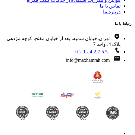
قوانین و مقررات استفاده از خدمات مکث همراه
تماس با ما
درباره ما
اط با ما
تهران،خیابان سمیه، بعد از خیابان مفتح، کوچه مژدهی،
پلاک 4، واحد 7
021-42755
info@maxhamrah.com