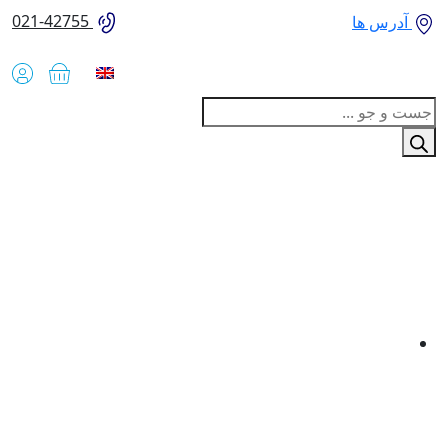
021-42755
آدرس ها
Produc
sear