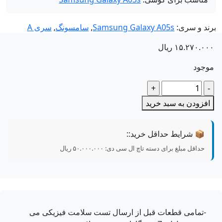
ند و سری:
Samsung Galaxy A05s
,
سامسونگ
,
سری A
۱۵.۲۷۰.۰
ریال
جود
داد
فزودن به سبد خرید
📦 شرایط حداقل خرید::
حداقل مبلغ برای دسته تاچ ال سی دی:
۵۰.۰۰۰.۰۰۰
ریال
-تمامی قطعات قبل از ارسال تست سلامت فیزیکی می