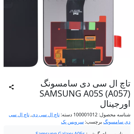
اچ ال سی دی سامسونگ
(SAMSUNG A05S (A05
رجینال
اسه محصول:
100001012
دسته:
تاچ ال سی دی
,
تاچ ال سی
 سامسونگ
برچسب:
سرویس پک
مناسب برای گوشی:
Samsung Galaxy A05s