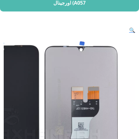
(A057 اورجینال