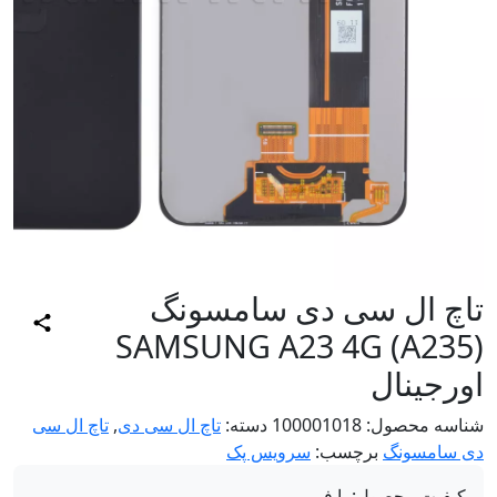
اچ ال سی دی سامسونگ
SAMSUNG A23 4G (A235
رجینال
اسه محصول:
100001018
دسته:
تاچ ال سی دی
,
تاچ ال سی
 سامسونگ
برچسب:
سرویس پک
کیفیت محصول:
با فریم