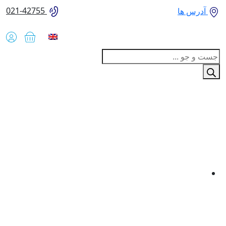
021-42755
آدرس ها
Produc
sear