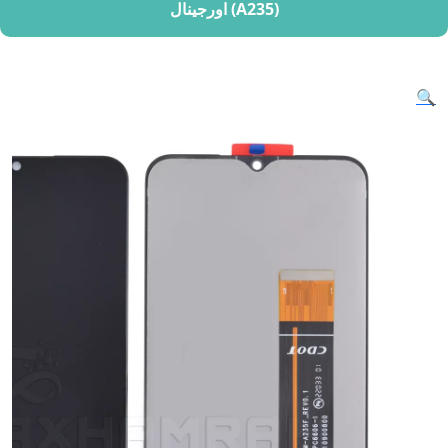
(A235) اورجینال