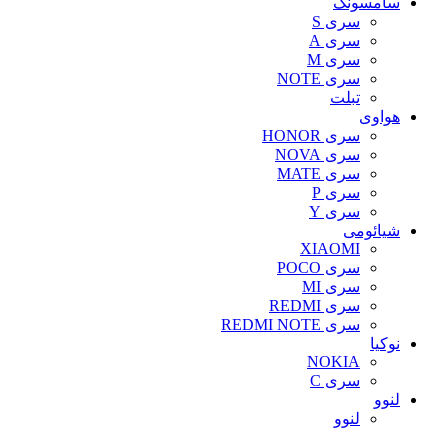
سامسونگ
سری S
سری A
سری M
سری NOTE
تبلت
هواوی
سری HONOR
سری NOVA
سری MATE
سری P
سری Y
شیائومی
XIAOMI
سری POCO
سری MI
سری REDMI
سری REDMI NOTE
نوکیا
NOKIA
سری C
لنوو
لنوو