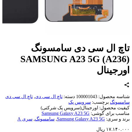
چ ال سی دی سامسونگ
SAMSUNG A23 5G (A23
رجینال
اسه محصول:
100001043
دسته:
تاچ ال سی دی
,
تاچ ال سی دی
مسونگ
برچسب:
سرویس پک
یت محصول:
اورجینال(سرویس پک شرکتی)
سب برای گوشی:
Samsung Galaxy A23 5G
د و سری:
Samsung Galaxy A23 5G
,
سامسونگ
,
سری A
۱۷.۱۴۰.
ریال