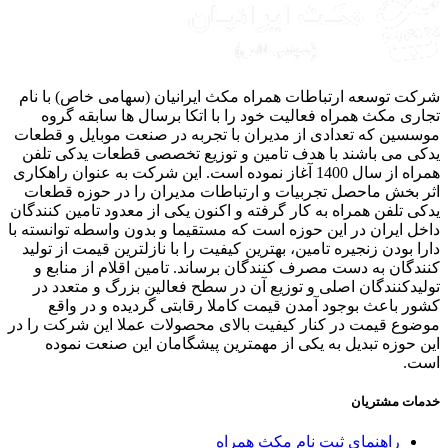
ت توسعه ارتباطات همراه مکث ایرانیان (سهامی خاص) با نام
ری مکث همراه فعالیت خود را با اتکا برسال ها سابقه گروه
سین که تعدادی از مدیران با تجربه در صنعت موبایل و قطعات
ی می باشند با هدف تامین و توزیع تخصصی قطعات یدکی تلفن
همراه از سال 1400 آغاز نموده است. این شرکت به عنوان راهکاری
 بخش ماحصل تجربیات و ارتباطات مدیران را در حوزه قطعات
ی تلفن همراه به کار گرفته و اکنون یکی از معدود تامین کنندگان
ل ایران در این حوزه است که مستقیما و بدون واسطه توانسته با
ا بودن زنجیره تامین، بهترین کیفیت را با نازلترین قیمت از تولید
دگان به دست مصرف کنندگان برساند. تامین اقلام از منابع و
یدکنندگان اصلی و توزیع آن در سطح فعالین بزرگ و متعدد در
ر باعث بوجود آمدن قیمت کاملا رقابتی گردیده و در واقع
وع قیمت در کنار کیفیت بالای محصولات عملا این شرکت را در
 حوزه تبدیل به یکی از مهمترین پیشگامان این صنعت نموده
ت.
ات مشتریان
راهنمای ثبت نام مکث همراه