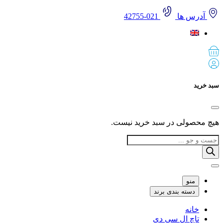
آدرس ها
021-42755
 خرید
 محصولی در سبد خرید نیست.
Produ
sea
منو
دسته بندی برند
خانه
تاچ ال سی دی