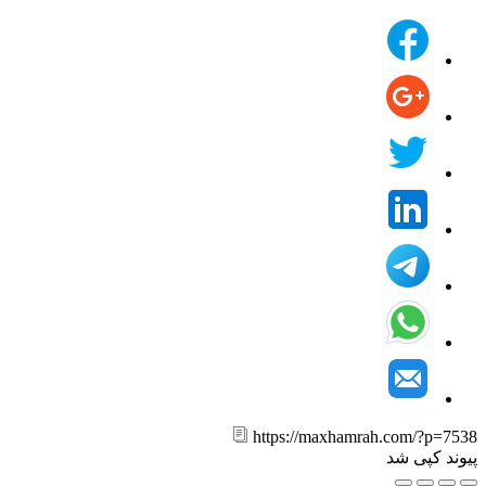
https://maxhamrah.com/?p=7
ند کپی شد