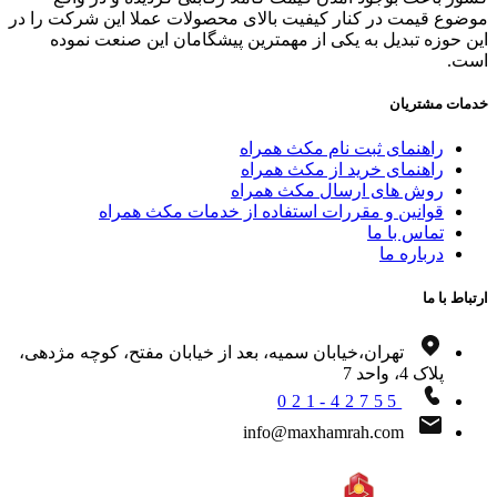
وع قیمت در کنار کیفیت بالای محصولات عملا این شرکت را در
 حوزه تبدیل به یکی از مهمترین پیشگامان این صنعت نموده
ت.
ات مشتریان
راهنمای ثبت نام مکث همراه
راهنمای خرید از مکث همراه
روش های ارسال مکث همراه
قوانین و مقررات استفاده از خدمات مکث همراه
تماس با ما
درباره ما
اط با ما
تهران،خیابان سمیه، بعد از خیابان مفتح، کوچه مژدهی،
پلاک 4، واحد 7
021-42755
info@maxhamrah.com