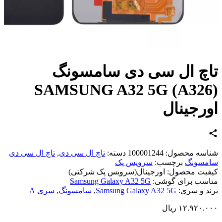
چ ال سی دی سامسونگ
SAMSUNG A32 5G (A32
رجینال
اسه محصول:
100001244
دسته:
تاچ ال سی دی
,
تاچ ال سی دی
مسونگ
برچسب:
سرویس پک
یت محصول:
اورجینال(سرویس پک شرکتی)
سب برای گوشی:
Samsung Galaxy A32 5G
د و سری:
Samsung Galaxy A32 5G
,
سامسونگ
,
سری A
۱۲.۹۲۰.
ریال