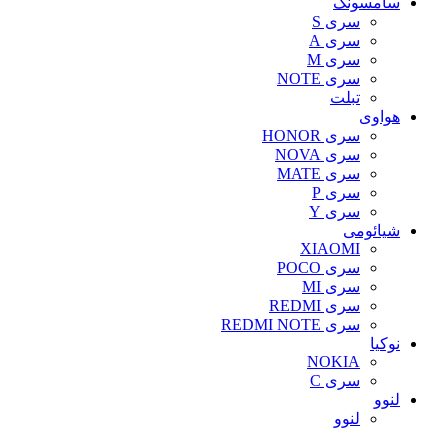
سامسونگ
سری S
سری A
سری M
سری NOTE
تبلت
هواوی
سری HONOR
سری NOVA
سری MATE
سری P
سری Y
شیائومی
XIAOMI
سری POCO
سری MI
سری REDMI
سری REDMI NOTE
نوکیا
NOKIA
سری C
لنوو
لنوو