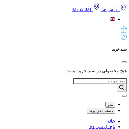
آدرس ها
021-42755
 خرید
 محصولی در سبد خرید نیست.
Produ
sea
منو
دسته بندی برند
خانه
تاچ ال سی دی