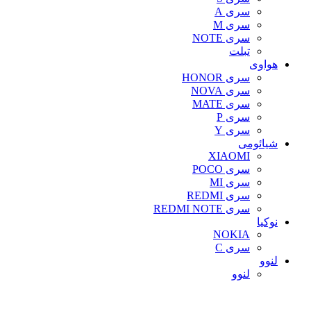
سری A
سری M
سری NOTE
تبلت
هواوی
سری HONOR
سری NOVA
سری MATE
سری P
سری Y
شیائومی
XIAOMI
سری POCO
سری MI
سری REDMI
سری REDMI NOTE
نوکیا
NOKIA
سری C
لنوو
لنوو