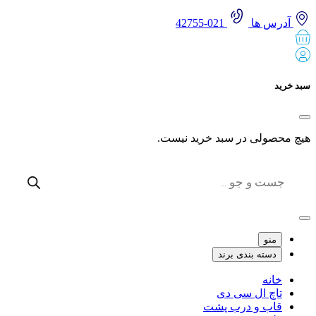
آدرس ها
021-42755
 خرید
 محصولی در سبد خرید نیست.
Produc
sear
منو
دسته بندی برند
خانه
تاچ ال سی دی
قاب و درب پشت