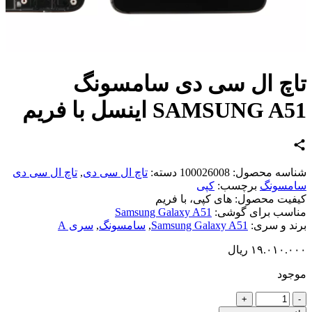
چ ال سی دی سامسونگ
SAMSUNG  اینسل با فریم
اسه محصول:
100026008
دسته:
تاچ ال سی دی
,
تاچ ال سی دی
مسونگ
برچسب:
کپی
یت محصول:
های کپی، با فریم
سب برای گوشی:
Samsung Galaxy A51
د و سری:
Samsung Galaxy A51
,
سامسونگ
,
سری A
۱۹.۰۱۰.
ریال
ود
د