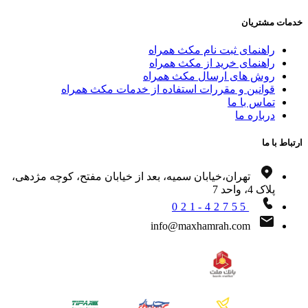
ات مشتریان
راهنمای ثبت نام مکث همراه
راهنمای خرید از مکث همراه
روش های ارسال مکث همراه
قوانین و مقررات استفاده از خدمات مکث همراه
تماس با ما
درباره ما
اط با ما
تهران،خیابان سمیه، بعد از خیابان مفتح، کوچه مژدهی،
پلاک 4، واحد 7
021-42755
info@maxhamrah.com