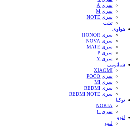
سری A
سری M
سری NOTE
تبلت
هواوی
سری HONOR
سری NOVA
سری MATE
سری P
سری Y
شیائومی
XIAOMI
سری POCO
سری MI
سری REDMI
سری REDMI NOTE
نوکیا
NOKIA
سری C
لنوو
لنوو