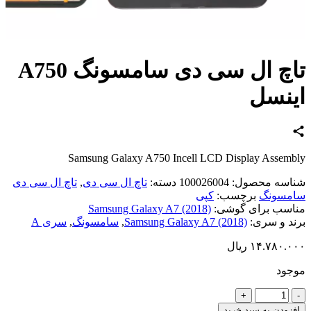
تاچ ال سی دی سامسونگ A750
نسل
Samsung Galaxy A750 Incell LCD Display Assem
اسه محصول:
100026004
دسته:
تاچ ال سی دی
,
تاچ ال سی دی
مسونگ
برچسب:
کپی
سب برای گوشی:
Samsung Galaxy A7 (2018)
د و سری:
Samsung Galaxy A7 (2018)
,
سامسونگ
,
سری A
۱۴.۷۸۰.
ریال
ود
د
زودن به سبد خرید