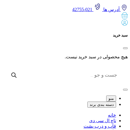
آدرس ها
021-42755
 خرید
 محصولی در سبد خرید نیست.
Produc
sear
منو
دسته بندی برند
خانه
تاچ ال سی دی
قاب و درب پشت