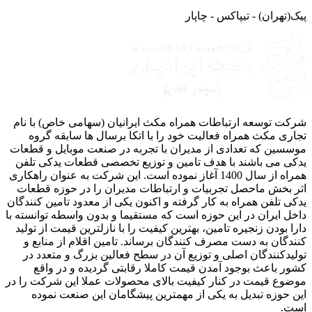
(تهران) - تیپاکس - چاپار
ت توسعه ارتباطات همراه مکث ایرانیان (سهامی خاص) با نام
ری مکث همراه فعالیت خود را با اتکا برسال ها سابقه گروه
سین که تعدادی از مدیران با تجربه در صنعت موبایل و قطعات
ی می باشند با هدف تامین و توزیع تخصصی قطعات یدکی تلفن
همراه از سال 1400 آغاز نموده است. این شرکت به عنوان راهکاری
 بخش ماحصل تجربیات و ارتباطات مدیران را در حوزه قطعات
ی تلفن همراه به کار گرفته و اکنون یکی از معدود تامین کنندگان
ل ایران در این حوزه است که مستقیما و بدون واسطه توانسته با
ا بودن زنجیره تامین، بهترین کیفیت را با نازلترین قیمت از تولید
دگان به دست مصرف کنندگان برساند. تامین اقلام از منابع و
یدکنندگان اصلی و توزیع آن در سطح فعالین بزرگ و متعدد در
ر باعث بوجود آمدن قیمت کاملا رقابتی گردیده و در واقع
وع قیمت در کنار کیفیت بالای محصولات عملا این شرکت را در
 حوزه تبدیل به یکی از مهمترین پیشگامان این صنعت نموده
ت.