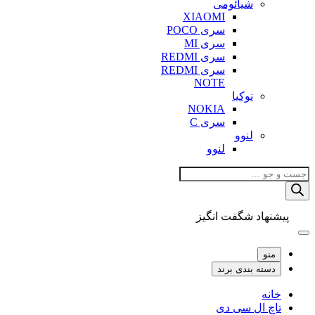
شیائومی
XIAOMI
سری POCO
سری MI
سری REDMI
سری REDMI
NOTE
نوکیا
NOKIA
سری C
لنوو
لنوو
Products
search
پیشنهاد شگفت انگیز
منو
دسته بندی برند
خانه
تاچ ال سی دی