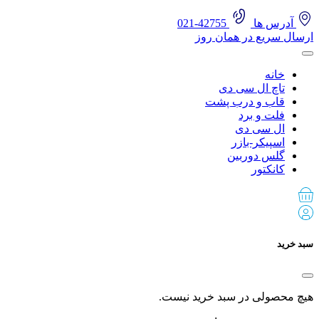
آدرس ها
42755-021
ارسال سریع در همان روز
خانه
تاچ ال سی دی
قاب و درب پشت
فلت و برد
ال سی دی
اسپیکر-بازر
گلس دوربین
کانکتور
سبد خرید
هیچ محصولی در سبد خرید نیست.