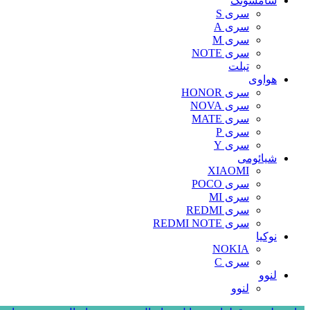
سامسونگ
سری S
سری A
سری M
سری NOTE
تبلت
هواوی
سری HONOR
سری NOVA
سری MATE
سری P
سری Y
شیائومی
XIAOMI
سری POCO
سری MI
سری REDMI
سری REDMI NOTE
نوکیا
NOKIA
سری C
لنوو
لنوو