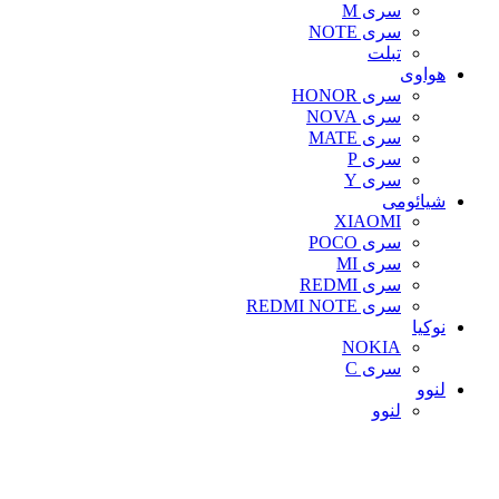
سری M
سری NOTE
تبلت
هواوی
سری HONOR
سری NOVA
سری MATE
سری P
سری Y
شیائومی
XIAOMI
سری POCO
سری MI
سری REDMI
سری REDMI NOTE
نوکیا
NOKIA
سری C
لنوو
لنوو