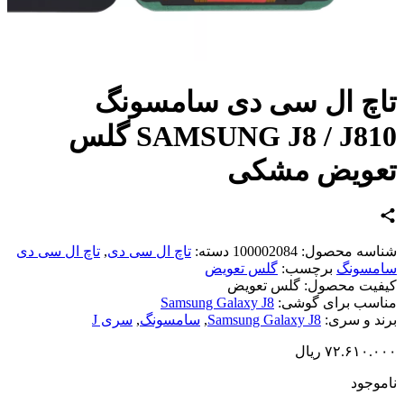
چ ال سی دی سامسونگ
SAMSUNG J8 / J810 گلس
عویض مشکی
اسه محصول:
100002084
دسته:
تاچ ال سی دی
,
تاچ ال سی دی
مسونگ
برچسب:
گلس تعویض
یت محصول:
گلس تعویض
سب برای گوشی:
Samsung Galaxy J8
د و سری:
Samsung Galaxy J8
,
سامسونگ
,
سری J
۷۲.۶۱۰.
ریال
وجود