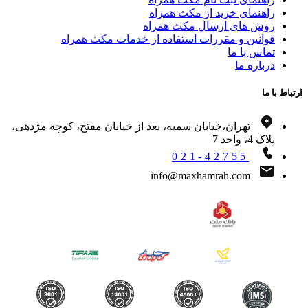
راهنمای خرید از مکث همراه
روش های ارسال مکث همراه
قوانین و مقررات استفاده از خدمات مکث همراه
تماس با ما
درباره ما
اط با ما
تهران،خیابان سمیه، بعد از خیابان مفتح، کوچه مژدهی،
پلاک 4، واحد 7
021-42755
info@maxhamrah.com