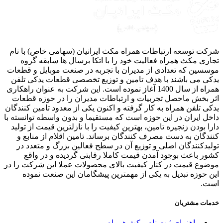
ت توسعه ارتباطات همراه مکث ایرانیان (سهامی خاص) با نام
ری مکث همراه فعالیت خود را با اتکا برسال ها سابقه گروه
سین که تعدادی از مدیران با تجربه در صنعت موبایل و قطعات
ی می باشند با هدف تامین و توزیع تخصصی قطعات یدکی تلفن
همراه از سال 1400 آغاز نموده است. این شرکت به عنوان راهکاری
 بخش ماحصل تجربیات و ارتباطات مدیران را در حوزه قطعات
ی تلفن همراه به کار گرفته و اکنون یکی از معدود تامین کنندگان
ل ایران در این حوزه است که مستقیما و بدون واسطه توانسته با
ا بودن زنجیره تامین، بهترین کیفیت را با نازلترین قیمت از تولید
دگان به دست مصرف کنندگان برساند. تامین اقلام از منابع و
یدکنندگان اصلی و توزیع آن در سطح فعالین بزرگ و متعدد در
ر باعث بوجود آمدن قیمت کاملا رقابتی گردیده و در واقع
وع قیمت در کنار کیفیت بالای محصولات عملا این شرکت را در
 حوزه تبدیل به یکی از مهمترین پیشگامان این صنعت نموده
ت.
ات مشتریان
راهنمای ثبت نام مکث همراه