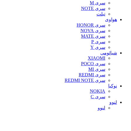
سری M
سری NOTE
تبلت
هواوی
سری HONOR
سری NOVA
سری MATE
سری P
سری Y
شیائومی
XIAOMI
سری POCO
سری MI
سری REDMI
سری REDMI NOTE
نوکیا
NOKIA
سری C
لنوو
لنوو