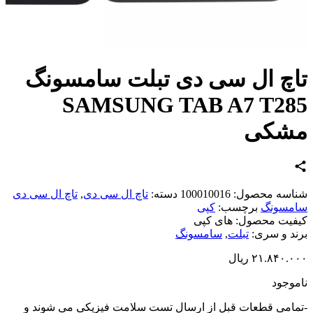
چ ال سی دی تبلت سامسونگ
SAMSUNG TAB A7 T28
شکی
اسه محصول:
100010016
دسته:
تاچ ال سی دی
,
تاچ ال سی دی
مسونگ
برچسب:
کپی
یت محصول:
های کپی
د و سری:
تبلت
,
سامسونگ
۲۱.۸۴۰.
ریال
وجود
امی قطعات قبل از ارسال تست سلامت فیزیکی می شوند و