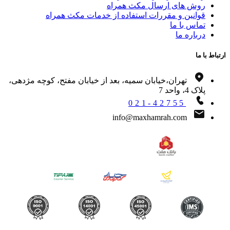
روش های ارسال مکث همراه
قوانین و مقررات استفاده از خدمات مکث همراه
تماس با ما
درباره ما
اط با ما
تهران،خیابان سمیه، بعد از خیابان مفتح، کوچه مژدهی،
پلاک 4، واحد 7
021-42755
info@maxhamrah.com