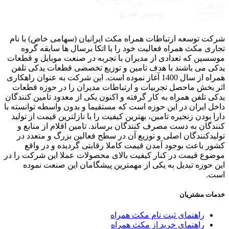
ت توسعه ارتباطات همراه مکث ایرانیان (سهامی خاص) با نام
ری مکث همراه فعالیت خود را با اتکا برسال ها سابقه گروه
سین که تعدادی از مدیران با تجربه در صنعت موبایل و قطعات
ی می باشند با هدف تامین و توزیع تخصصی قطعات یدکی تلفن
همراه از سال 1400 آغاز نموده است. این شرکت به عنوان راهکاری
 بخش ماحصل تجربیات و ارتباطات مدیران را در حوزه قطعات
ی تلفن همراه به کار گرفته و اکنون یکی از معدود تامین کنندگان
ل ایران در این حوزه است که مستقیما و بدون واسطه توانسته با
ا بودن زنجیره تامین، بهترین کیفیت را با نازلترین قیمت از تولید
دگان به دست مصرف کنندگان برساند. تامین اقلام از منابع و
یدکنندگان اصلی و توزیع آن در سطح فعالین بزرگ و متعدد در
ر باعث بوجود آمدن قیمت کاملا رقابتی گردیده و در واقع
وع قیمت در کنار کیفیت بالای محصولات عملا این شرکت را در
 حوزه تبدیل به یکی از مهمترین پیشگامان این صنعت نموده
ت.
ات مشتریان
راهنمای ثبت نام مکث همراه
راهنمای خرید از مکث همراه