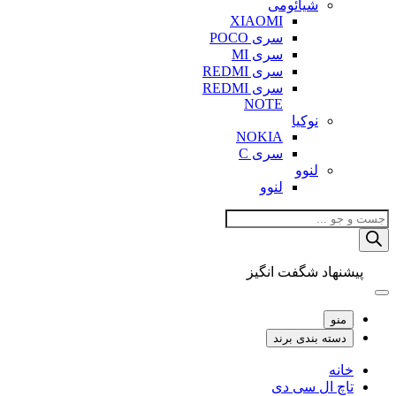
شیائومی
XIAOMI
سری POCO
سری MI
سری REDMI
سری REDMI
NOTE
نوکیا
NOKIA
سری C
لنوو
لنوو
Products
search
پیشنهاد شگفت انگیز
منو
دسته بندی برند
خانه
تاچ ال سی دی