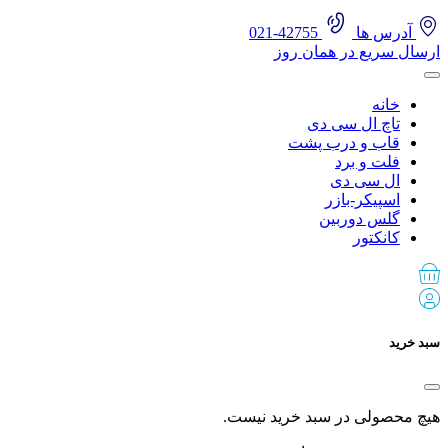
آدرس ها
42755-021
ارسال سریع در همان روز
خانه
تاچ ال سی دی
قاب و درب پشت
فلت و برد
ال سی دی
اسپیکر-بازر
گلس دوربین
کانکتور
سبد خرید
هیچ محصولی در سبد خرید نیست.