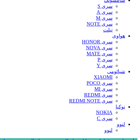
سامسونگ
سری S
سری A
سری M
سری NOTE
تبلت
هواوی
سری HONOR
سری NOVA
سری MATE
سری P
سری Y
شیائومی
XIAOMI
سری POCO
سری MI
سری REDMI
سری REDMI NOTE
نوکیا
NOKIA
سری C
لنوو
لنوو