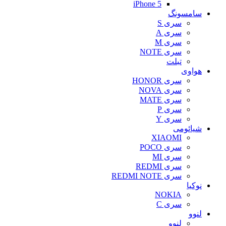
iPhone 5
سامسونگ
سری S
سری A
سری M
سری NOTE
تبلت
هواوی
سری HONOR
سری NOVA
سری MATE
سری P
سری Y
شیائومی
XIAOMI
سری POCO
سری MI
سری REDMI
سری REDMI NOTE
نوکیا
NOKIA
سری C
لنوو
لنوو