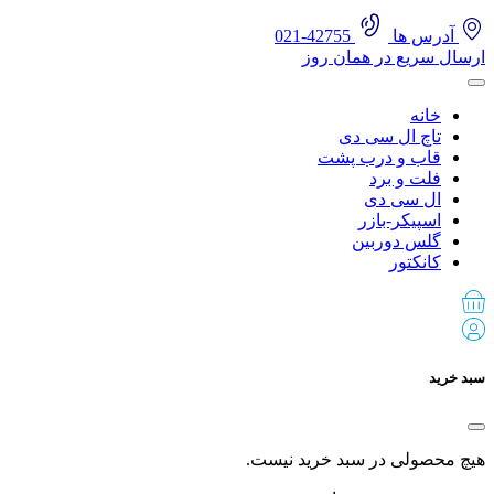
آدرس ها
42755-021
ارسال سریع در همان روز
خانه
تاچ ال سی دی
قاب و درب پشت
فلت و برد
ال سی دی
اسپیکر-بازر
گلس دوربین
کانکتور
سبد خرید
هیچ محصولی در سبد خرید نیست.