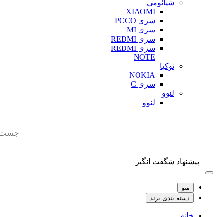
شیائومی
XIAOMI
سری POCO
سری MI
سری REDMI
سری REDMI
NOTE
نوکیا
NOKIA
سری C
لنوو
لنوو
Products
search
پیشنهاد شگفت انگیز
منو
دسته بندی برند
خانه