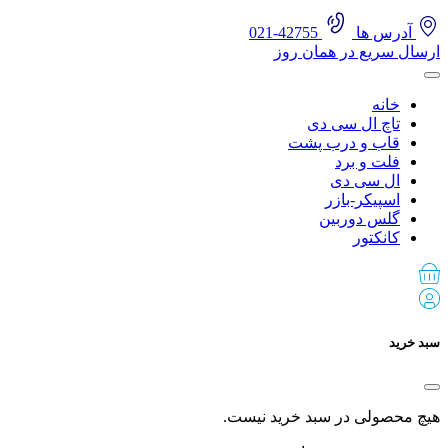
آدرس ها
42755-021
ارسال سریع در همان روز
خانه
تاچ ال سی دی
قاب و درب پشت
فلت و برد
ال سی دی
اسپیکر-بازر
گلس دوربین
کانکتور
سبد خرید
هیچ محصولی در سبد خرید نیست.