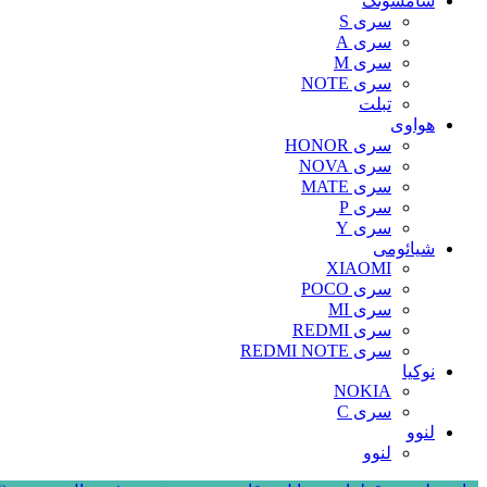
سامسونگ
سری S
سری A
سری M
سری NOTE
تبلت
هواوی
سری HONOR
سری NOVA
سری MATE
سری P
سری Y
شیائومی
XIAOMI
سری POCO
سری MI
سری REDMI
سری REDMI NOTE
نوکیا
NOKIA
سری C
لنوو
لنوو