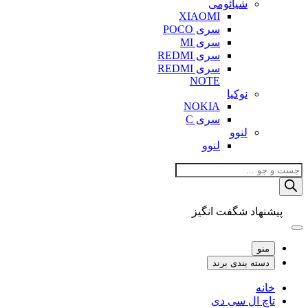
شیائومی
XIAOMI
سری POCO
سری MI
سری REDMI
سری REDMI
NOTE
نوکیا
NOKIA
سری C
لنوو
لنوو
Products
search
پیشنهاد شگفت انگیز
منو
دسته بندی برند
خانه
تاچ ال سی دی