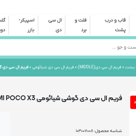
قاب و درب
فلت و
ال سی
اسپیکر-
گل
پشت
برد
دی
بازر
دور
Pr
ب پشت
»
فریم ال سی دی(MIDDLE)
»
فریم ال سی دی شیائومی
»
فریم ال سی دی گوشی شیائوم
فریم ال سی دی گوشی شیائومی XIAOMI POCO X3 مشکی
د
شناسه محصول:
103007008