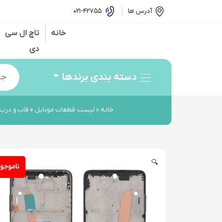
آدرس ها
42755-021
خانه
تاچ ال سی
دی
oducts
search
دسته بندی برندها
خانه
»
لیست قطعات موبایل
»
قاب و در
🔍
ناموجو