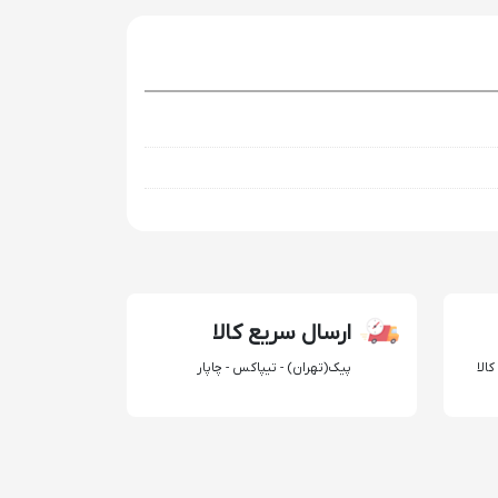
ارسال سریع کالا
الا
پیک(تهران) - تیپاکس - چاپار