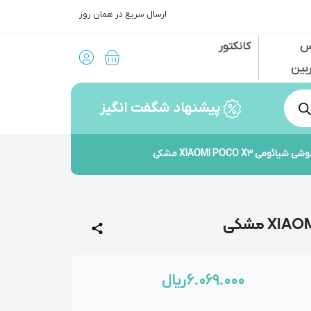
ارسال سریع در همان روز
س
کانکتور
بین
پیشنهاد شگفت انگیز
ی XIAOMI POCO X3 مشکی
۶.۰۶۹.۰۰۰
ریال