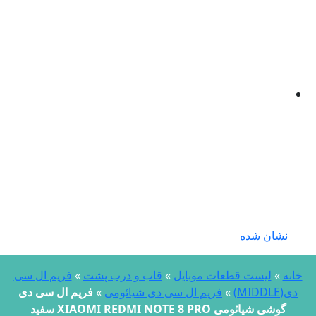
نشان شده
انه
»
لیست قطعات موبایل
»
قاب و درب پشت
»
فریم ال سی
دی(MIDDLE)
»
فریم ال سی دی شیائومی
»
فریم ال سی دی
گوشی شیائومی XIAOMI REDMI NOTE 8 PRO سفید