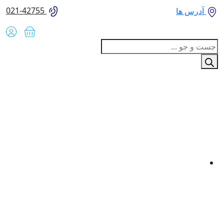
021-42755
آدرس ها
Produc
sear