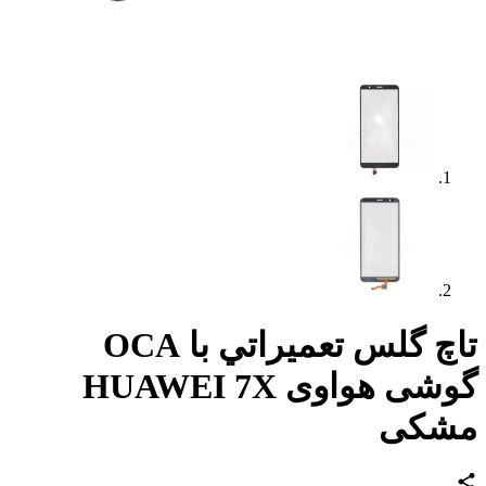
تاچ گلس تعميراتي با OCA
گوشی هواوی HUAWEI 7X
شکی