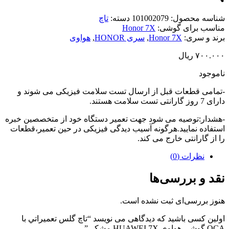
اسه محصول:
101002079
دسته:
تاچ
سب برای گوشی:
Honor 7X
د و سری:
Honor 7X
,
سری HONOR
,
هواوی
۷۰۰.
ریال
وجود
امی قطعات قبل از ارسال تست سلامت فیزیکی می شوند و
تی تست سلامت هستند.
دار:توصیه می شود جهت تعمیر دستگاه خود از متخصصین خبره
فاده نمایید.هرگونه آسیب دیدگی فیزیکی در حین تعمیر،قطعات
از گارانتی خارج می کند.
نظرات (0)
د و بررسی‌ها
ز بررسی‌ای ثبت نشده است.
ین کسی باشید که دیدگاهی می نویسد “تاچ گلس تعميراتي با
HUAWEI 7 مشکی”