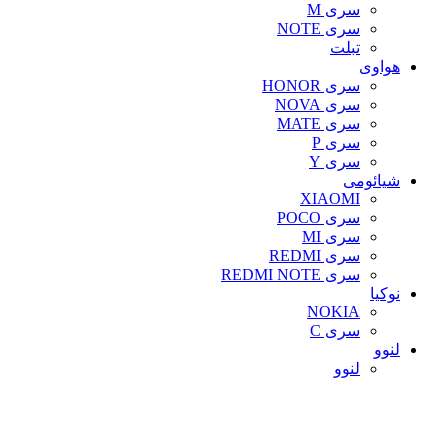
سری M
سری NOTE
تبلت
هواوی
سری HONOR
سری NOVA
سری MATE
سری P
سری Y
شیائومی
XIAOMI
سری POCO
سری MI
سری REDMI
سری REDMI NOTE
نوکیا
NOKIA
سری C
لنوو
لنوو