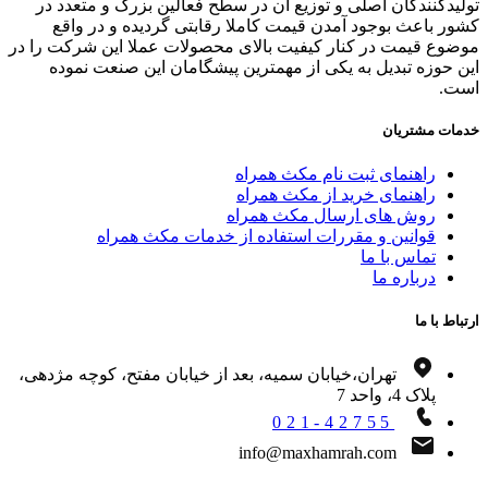
یدکنندگان اصلی و توزیع آن در سطح فعالین بزرگ و متعدد در
ر باعث بوجود آمدن قیمت کاملا رقابتی گردیده و در واقع
وع قیمت در کنار کیفیت بالای محصولات عملا این شرکت را در
 حوزه تبدیل به یکی از مهمترین پیشگامان این صنعت نموده
ت.
ات مشتریان
راهنمای ثبت نام مکث همراه
راهنمای خرید از مکث همراه
روش های ارسال مکث همراه
قوانین و مقررات استفاده از خدمات مکث همراه
تماس با ما
درباره ما
اط با ما
تهران،خیابان سمیه، بعد از خیابان مفتح، کوچه مژدهی،
پلاک 4، واحد 7
021-42755
info@maxhamrah.com