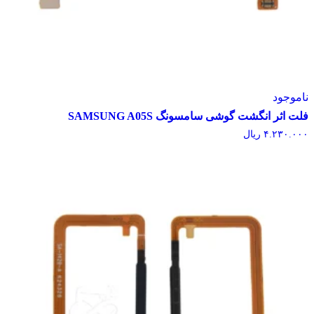
وجود
اثر انگشت گوشی سامسونگ SAMSUNG A05S
۴.۲۳۰.
ریال