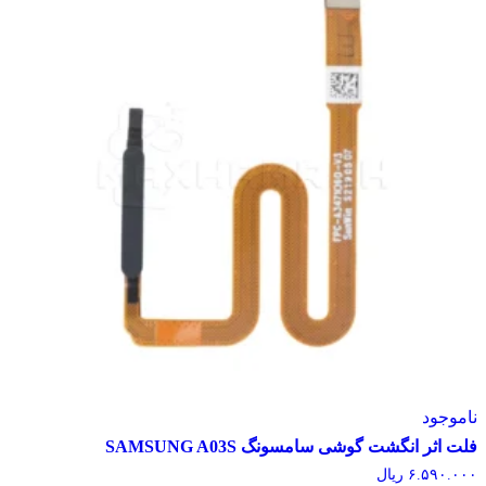
وجود
اثر انگشت گوشی سامسونگ SAMSUNG A03S
۶.۵۹۰.
ریال