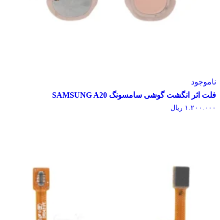
وجود
اثر انگشت گوشی سامسونگ SAMSUNG A20
۱.۲۰۰.
ریال