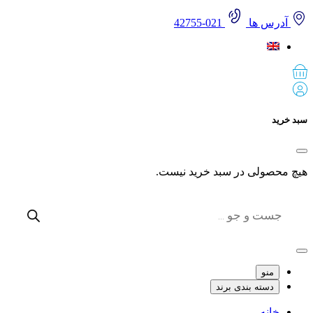
آدرس ها
021-42755
 خرید
 محصولی در سبد خرید نیست.
Produc
sear
منو
دسته بندی برند
خانه