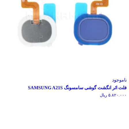
وجود
اثر انگشت گوشی سامسونگ SAMSUNG A21S
۵.۸۲۰.
ریال