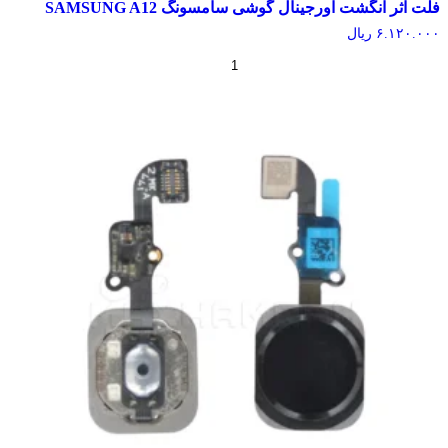
 اثر انگشت اورجینال گوشی سامسونگ SAMSUNG A12
۶.۱۲۰.
ریال
+
-