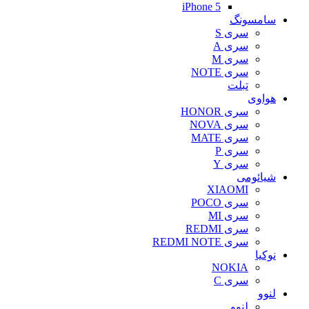
iPhone 5
سامسونگ
سری S
سری A
سری M
سری NOTE
تبلت
هواوی
سری HONOR
سری NOVA
سری MATE
سری P
سری Y
شیائومی
XIAOMI
سری POCO
سری MI
سری REDMI
سری REDMI NOTE
نوکیا
NOKIA
سری C
لنوو
لنوو