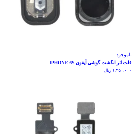
وجود
اثر انگشت گوشی آیفون IPHONE 6S
۱.۳۵۰.
ریال