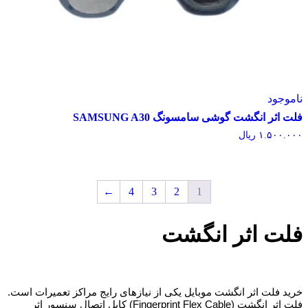
وجود
اثر انگشت گوشی سامسونگ SAMSUNG A30
۱.۵۰۰.
ریال
←
4
3
2
1
ت اثر انگشت
د فلت اثر انگشت موبایل یکی از نیازهای رایج مراکز تعمیرات است.
فلت اثر انگشت (Fingerprint Flex Cable) کابل اتصال سنسور اثر