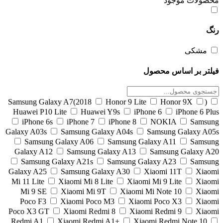
ولات موجود
مشکی
تر بر اساس محصول
Honor 9 Lite
Honor 9X
(Samsung Galaxy A7(2018
Huawei P10 Lite
Huawei Y9s
iPhone 6
iPhone 6 P
iPhone 6s
iPhone 7
iPhone 8
NOKIA
Sams
Galaxy A03s
Samsung Galaxy A04s
Samsung Galaxy A
Samsung Galaxy A06
Samsung Galaxy A11
Sams
Galaxy A12
Samsung Galaxy A13
Samsung Galaxy 
Samsung Galaxy A21s
Samsung Galaxy A23
Sams
Galaxy A25
Samsung Galaxy A30
Xiaomi 11T
Xia
Mi 11 Lite
Xiaomi Mi 8 Lite
Xiaomi Mi 9 Lite
Xia
Mi 9 SE
Xiaomi Mi 9T
Xiaomi Mi Note 10
Xia
Poco F3
Xiaomi Poco M3
Xiaomi Poco X3
Xia
Poco X3 GT
Xiaomi Redmi 8
Xiaomi Redmi 9
Xia
Redmi A1
Xiaomi Redmi A1+
Xiaomi Redmi Note 10