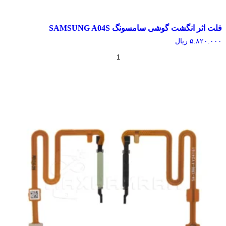
اثر انگشت گوشی سامسونگ SAMSUNG A04S
۵.۸۲۰.
ریال
+
-