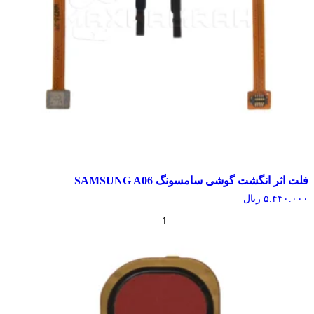
اثر انگشت گوشی سامسونگ SAMSUNG A06
۵.۴۴۰.
ریال
+
-