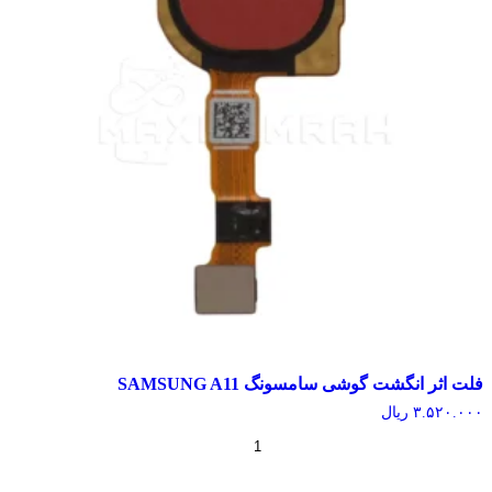
اثر انگشت گوشی سامسونگ SAMSUNG A11
۳.۵۲۰.
ریال
+
-