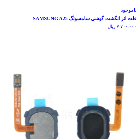
وجود
اثر انگشت گوشی سامسونگ SAMSUNG A25
۷.۷۰۰.
ریال