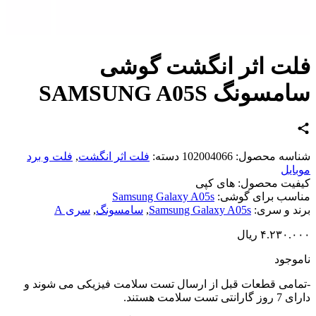
ت اثر انگشت گوشی
سونگ SAMSUNG A05S
اسه محصول:
102004066
دسته:
فلت اثر انگشت
,
فلت و برد
ایل
یت محصول:
های کپی
سب برای گوشی:
Samsung Galaxy A05s
د و سری:
Samsung Galaxy A05s
,
سامسونگ
,
سری A
۴.۲۳۰.
ریال
وجود
امی قطعات قبل از ارسال تست سلامت فیزیکی می شوند و
تی تست سلامت هستند.