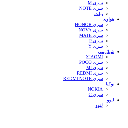
سری M
سری NOTE
تبلت
هواوی
سری HONOR
سری NOVA
سری MATE
سری P
سری Y
شیائومی
XIAOMI
سری POCO
سری MI
سری REDMI
سری REDMI NOTE
نوکیا
NOKIA
سری C
لنوو
لنوو