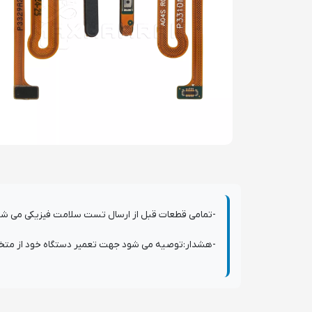
-تمامی قطعات قبل از ارسال تست سلامت فیزیکی می شوند و دارای 7 روز گارانتی ت
-هشدار:توصیه می شود جهت تعمیر دستگاه خود از متخصصی