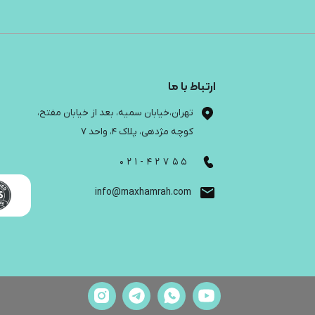
ارتباط با ما
تهران،خیابان سمیه، بعد از خیابان مفتح،
کوچه مژدهی، پلاک 4، واحد 7
021-42755
info@maxhamrah.com