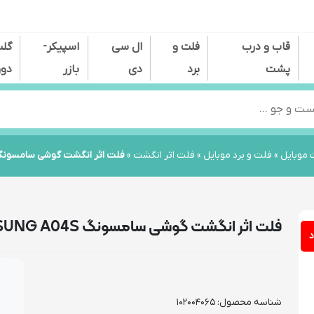
قاب و درب
فلت و
ال سی
اسپیکر-
گل
پشت
برد
دی
بازر
دور
Pr
موبایل
»
فلت و برد موبایل
»
فلت اثر انگشت
»
فلت اثر انگشت گوشی سامسونگ MSUNG A04S
فلت اثر انگشت گوشی سامسونگ SAMSUNG A04S
د
شناسه محصول:
102004065