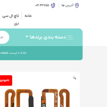
آدرس ها
42755-021
خانه
تاچ ال سی
دی
oducts
search
دسته بندی برندها
خانه
»
لیست قطعات 
🔍
ناموجو