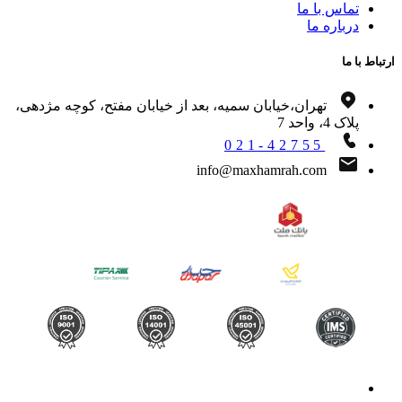
تماس با ما
درباره ما
اط با ما
تهران،خیابان سمیه، بعد از خیابان مفتح، کوچه مژدهی،
پلاک 4، واحد 7
021-42755
info@maxhamrah.com