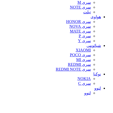
سری M
سری NOTE
تبلت
هواوی
سری HONOR
سری NOVA
سری MATE
سری P
سری Y
شیائومی
XIAOMI
سری POCO
سری MI
سری REDMI
سری REDMI NOTE
نوکیا
NOKIA
سری C
لنوو
لنوو