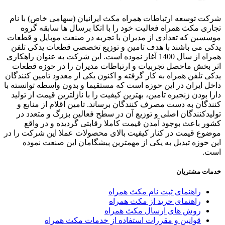
ت توسعه ارتباطات همراه مکث ایرانیان (سهامی خاص) با نام
ری مکث همراه فعالیت خود را با اتکا برسال ها سابقه گروه
سین که تعدادی از مدیران با تجربه در صنعت موبایل و قطعات
ی می باشند با هدف تامین و توزیع تخصصی قطعات یدکی تلفن
همراه از سال 1400 آغاز نموده است. این شرکت به عنوان راهکاری
 بخش ماحصل تجربیات و ارتباطات مدیران را در حوزه قطعات
ی تلفن همراه به کار گرفته و اکنون یکی از معدود تامین کنندگان
ل ایران در این حوزه است که مستقیما و بدون واسطه توانسته با
ا بودن زنجیره تامین، بهترین کیفیت را با نازلترین قیمت از تولید
دگان به دست مصرف کنندگان برساند. تامین اقلام از منابع و
یدکنندگان اصلی و توزیع آن در سطح فعالین بزرگ و متعدد در
ر باعث بوجود آمدن قیمت کاملا رقابتی گردیده و در واقع
وع قیمت در کنار کیفیت بالای محصولات عملا این شرکت را در
 حوزه تبدیل به یکی از مهمترین پیشگامان این صنعت نموده
ت.
ات مشتریان
راهنمای ثبت نام مکث همراه
راهنمای خرید از مکث همراه
روش های ارسال مکث همراه
قوانین و مقررات استفاده از خدمات مکث همراه