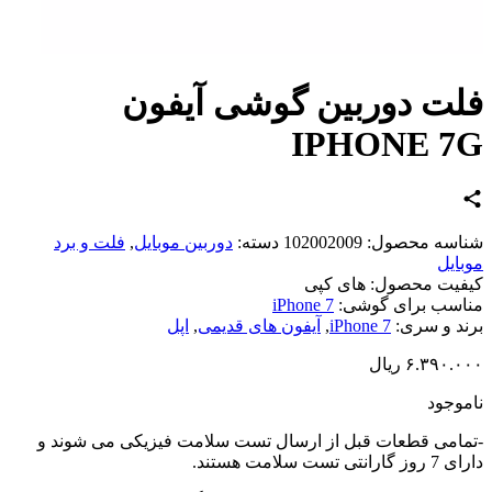
ت دوربین گوشی آیفون
IPHONE 7
اسه محصول:
102002009
دسته:
دوربین موبایل
,
فلت و برد
ایل
یت محصول:
های کپی
سب برای گوشی:
iPhone 7
د و سری:
iPhone 7
,
آیفون های قدیمی
,
اپل
۶.۳۹۰.
ریال
وجود
امی قطعات قبل از ارسال تست سلامت فیزیکی می شوند و
تی تست سلامت هستند.