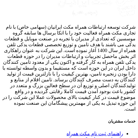
ت توسعه ارتباطات همراه مکث ایرانیان (سهامی خاص) با نام
ری مکث همراه فعالیت خود را با اتکا برسال ها سابقه گروه
سین که تعدادی از مدیران با تجربه در صنعت موبایل و قطعات
ی می باشند با هدف تامین و توزیع تخصصی قطعات یدکی تلفن
همراه از سال 1400 آغاز نموده است. این شرکت به عنوان راهکاری
 بخش ماحصل تجربیات و ارتباطات مدیران را در حوزه قطعات
ی تلفن همراه به کار گرفته و اکنون یکی از معدود تامین کنندگان
ل ایران در این حوزه است که مستقیما و بدون واسطه توانسته با
ا بودن زنجیره تامین، بهترین کیفیت را با نازلترین قیمت از تولید
دگان به دست مصرف کنندگان برساند. تامین اقلام از منابع و
یدکنندگان اصلی و توزیع آن در سطح فعالین بزرگ و متعدد در
ر باعث بوجود آمدن قیمت کاملا رقابتی گردیده و در واقع
وع قیمت در کنار کیفیت بالای محصولات عملا این شرکت را در
 حوزه تبدیل به یکی از مهمترین پیشگامان این صنعت نموده
ت.
ات مشتریان
راهنمای ثبت نام مکث همراه