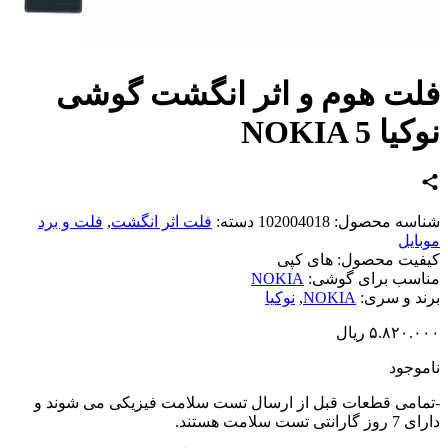
ت هوم و اثر انگشت گوشی
ا NOKIA 5
اسه محصول:
102004018
دسته:
فلت اثر انگشت
,
فلت و برد
ایل
یت محصول:
های کپی
سب برای گوشی:
NOKIA
د و سری:
NOKIA
,
نوکیا
۵.۸۲۰.
ریال
وجود
امی قطعات قبل از ارسال تست سلامت فیزیکی می شوند و
تی تست سلامت هستند.