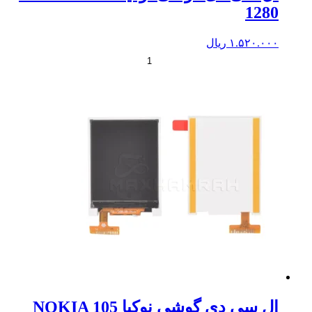
1280
۱.۵۲۰.۰۰۰
ریال
+
-
ال سی دی گوشی نوکیا NOKIA 105