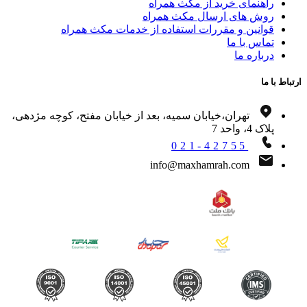
راهنمای خرید از مکث همراه
روش های ارسال مکث همراه
قوانین و مقررات استفاده از خدمات مکث همراه
تماس با ما
درباره ما
اط با ما
تهران،خیابان سمیه، بعد از خیابان مفتح، کوچه مژدهی،
پلاک 4، واحد 7
021-42755
info@maxhamrah.com