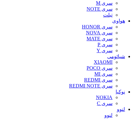
سری M
سری NOTE
تبلت
هواوی
سری HONOR
سری NOVA
سری MATE
سری P
سری Y
شیائومی
XIAOMI
سری POCO
سری MI
سری REDMI
سری REDMI NOTE
نوکیا
NOKIA
سری C
لنوو
لنوو